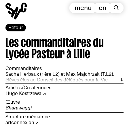
menu
en
Retour
Les commanditaires du
Lycée Pasteur à Lille
Commanditaires
Sacha Herbaux (1ère L2) et Max Majchrzak (T.L2),
élèves élus au Conseil des délégués pour la Vie
Lycéenne ; Mathilde Lanier, Estelle Cocquempot, Till
Artistes/Créateurices
Delphini, Nicolas Markovic, Gwendoline Cornille,
Hugo Kostrzewa
Anna Flamen, Lucille Lemaire, Cécile Vandeplas, Flore
Œuvre
Teneul, Camille Goddon, Sonia Lohez, Margaux Van
Sharawaggi
Caeneghem, Jeanne Jamin, Cléophée Sauvillers, Luz
Desliens, élèves de 1ère L2, option arts plastiques en
Structure médiatrice
2015-2016
artconnexion