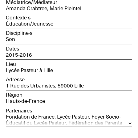
Médiatrice/Médiateur
Amanda Crabtree, Marie Pleintel
Contexte·s
Éducation/Jeunesse
Discipline·s
Son
Dates
2015-2016
Lieu
Lycée Pasteur à Lille
Adresse
1 Rue des Urbanistes, 59000 Lille
Région
Hauts-de-France
Partenaires
Fondation de France, Lycée Pasteur, Foyer Socio-
Éducatif du Lycée Pasteur, Fédération des Parents
d'Élèves de l'Enseignement Public, Fédération des
Conseils de Parents d'Élèves et Amicale des