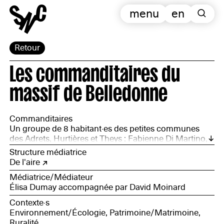
menu
en
Retour
Les commanditaires du
massif de Belledonne
Commanditaires
Un groupe de 8 habitant·es des petites communes
des Adrets, Hurtières et Theys : Fabienne Di Martino,
Jean-Marc Boissoneau, Laurie Argoud-Martin, Jean
Structure médiatrice
Picchioni, Céline Saint-Martin, Lilou Thieffenat, Maël
De l'aire
de Yparraguirre, David de Yparraguirre et Jean-Paul
Médiatrice/Médiateur
Robin
Élisa Dumay accompagnée par David Moinard
Contexte·s
Environnement/Écologie, Patrimoine/Matrimoine,
Ruralité