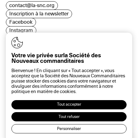
contact@la-snc.org
Inscription à la newsletter
Facebook
Instagram
LinkedIn
Votre vie privée surla Société des
Nouveaux commanditaires
16 rue Rambuteau, 75003 Paris
Bienvenue ! En cliquant sur « Tout accepter », vous
Plan du site
acceptez que la Société des Nouveaux Commanditaires
Aide sur ce site
puisse stocker des cookies dans votre navigateur et
divulguer des informations conformément à notre
Gestion des cookies
politique en matière de
cookies
.
Politique des cookies
Politique de confidentialité
Tout accepter
Mentions légales
Tout refuser
Personnaliser