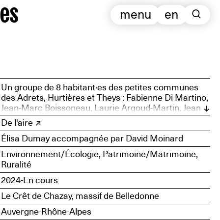
es
menu
en
Un groupe de 8 habitant·es des petites communes
des Adrets, Hurtières et Theys : Fabienne Di Martino,
Jean-Marc Boissoneau, Laurie Argoud-Martin, Jean
Picchioni, Céline Saint-Martin, Lilou Thieffenat, Maël
De l'aire
de Yparraguirre, David de Yparraguirre et Jean-Paul
Élisa Dumay accompagnée par David Moinard
Robin
Environnement/Écologie, Patrimoine/Matrimoine,
Ruralité
2024-En cours
Le Crêt de Chazay, massif de Belledonne
Auvergne-Rhône-Alpes