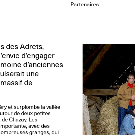
Partenaires
s des Adrets,
l’envie d’engager
trimoine d’anciennes
lserait une
 massif de
ry et surplombe la vallée
autour de deux petites
t de Chazay. Les
importante, avec des
nombreuses granges, qui