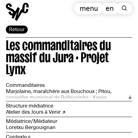
menu
en
Retour
Les commanditaires du
massif du Jura · Projet
Lynx
Commanditaires
Marjolaine, maraîchère aux Bouchoux ; Pitou,
conseiller municipal de Bellecombe ; Xavier,
champion de trail et conseiller municipal de
Structure médiatrice
Bellecombe ; Élise, fabricante de comté, éleveuse aux
Atelier des Jours à Venir
Moussières ; Hugo, indépendant, éleveur aux
Médiatrice/Médiateur
Molunes ; Julien, aide agricole à Lapesse ; Annie,
Loretxu Bergouignan
professeure de sport en collège à Bellecombe ; Sarah,
élue régionale, groupe Écologistes et solidaires.
Contexte·s