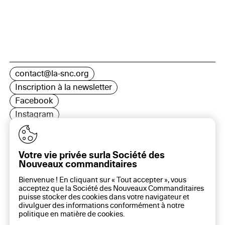
contact@la-snc.org
Inscription à la newsletter
Facebook
Instagram
LinkedIn
Votre vie privée surla Société des
Nouveaux commanditaires
16 rue Rambuteau, 75003 Paris
Bienvenue ! En cliquant sur « Tout accepter », vous
Plan du site
acceptez que la Société des Nouveaux Commanditaires
Aide sur ce site
puisse stocker des cookies dans votre navigateur et
divulguer des informations conformément à notre
Gestion des cookies
politique en matière de
cookies
.
Politique des cookies