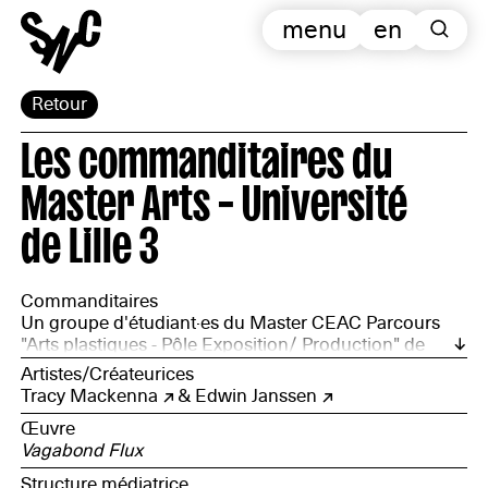
menu
en
Retour
Les commanditaires du
Master Arts – Université
de Lille 3
Commanditaires
Un groupe d'étudiant·es du Master CEAC Parcours
"Arts plastiques - Pôle Exposition/ Production" de
l'Université de Lille 3
Artistes/Créateurices
Tracy Mackenna
&
Edwin Janssen
Œuvre
Vagabond Flux
Structure médiatrice