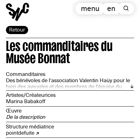
menu
en
Retour
Les commanditaires du
Musée Bonnat
Commanditaires
Des bénévoles de l'association Valentin Haüy pour le
bien des aveugles et des membres de l'équipe du
Musée Bonnat
Artistes/Créateurices
Marina Babakoff
Œuvre
De la description
Structure médiatrice
pointdefuite