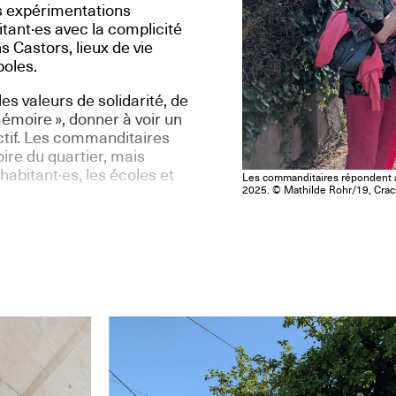
es expérimentations
itant·es avec la complicité
s Castors, lieux de vie
boles.
es valeurs de solidarité, de
émoire », donner à voir un
ectif. Les commanditaires
ire du quartier, mais
habitant·es, les écoles et
Les commanditaires répondent au
2025. © Mathilde Rohr/19, Crac