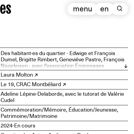
es
menu
en
Des habitant·es du quartier - Edwige et François
Dumel, Brigitte Rimbert, Geneviève Pastre, François
Nageleisen - avec l'association Engrenages
artistiques, Patrimoine et Transmission. Et le soutien
Laura Molton
des habitant·es et acteur·ices d'Audincourt pour un
Le 19, CRAC Montbéliard
développement et une valorisation du patrimoine
industriel, ouvrier et artistique du quartier des Autos
Adeline Lépine-Delaborde, avec le tutorat de Valérie
Cudel
Commémoration/Mémoire, Éducation/Jeunesse,
Patrimoine/Matrimoine
2024-En cours