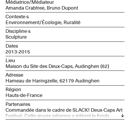
Médiatrice/Médiateur
Amanda Crabtree, Bruno Dupont
Contexte·s
Environnement/Écologie, Ruralité
Discipline·s
Sculpture
Dates
2013-2015
Lieu
Maison du Site des Deux-Caps, Audinghen (62)
Adresse
Hameau de Haringzelle, 62179 Audinghen
Région
Hauts-de-France
Partenaires
Commandée dans le cadre de SLACK! Deux-Caps Art
Festival. Cette œuvre pérenne a intégré le fonds
d'œuvres d'art du Département du Pas-de-Calais.