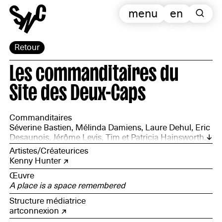
menu
en
Retour
Les commanditaires du
Site des Deux-Caps
Commanditaires
Séverine Bastien, Mélinda Damiens, Laure Dehul, Eric
Desaunois, Jérôme Levis, Tim et Patricia Hainsworth,
employé·es de la Maison du Site, hôtelier·es,
Artistes/Créateurices
commerçant·es et amateur·ices.
Kenny Hunter
Œuvre
A place is a space remembered
Structure médiatrice
artconnexion