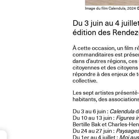
Image du film Calendula, 2024 ©
Du 3 juin au 4 juil
édition des Rendez
À cette occasion, un film r
commanditaires est présen
dans d’autres régions, ce
citoyennes et des citoyens
répondre à des enjeux de t
collective.
Les sept artistes présent
habitants, des associations 
Du 3 au 6 juin :
Calendula
d
Du 10 au 13 juin :
Figures 
Bertille Bak et Charles-Hen
Du 24 au 27 juin :
Paysages
Du 1er au 4 juillet :
Moi auss