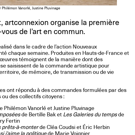
 Philémon Vanorlé, Justine Pluvinage
let, artconnexion organise la première
-vous de l’art en commun.
éalisé dans le cadre de l’action Nouveaux
té chaque semaine. Produites en Hauts-de-France et
s œuvres témoignent de la manière dont des
 se saisissent de la commande artistique pour
erritoire, de mémoire, de transmission ou de vie
é·es ont répondu à des commandes formulées par des
ou des collectifs citoyens :
e Philémon Vanorlé et Justine Pluvinage
imposées
de Bertille Bak et
Les Galeries du temps
de
ry Fertin
 prêts-à-monter
de Cléa Coudsi et Éric Herbin
i j’aime la politique
de Marie Voignier