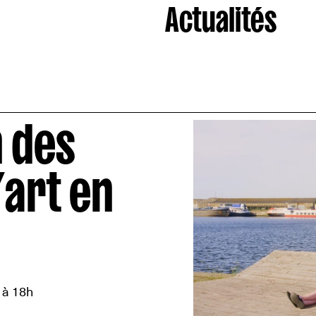
Actualités
 des
’art en
 à 18h