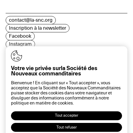
contact@la-snc.org
Inscription à la newsletter
Facebook
Instagram
LinkedIn
Votre vie privée surla Société des
Nouveaux commanditaires
16 rue Rambuteau, 75003 Paris
Bienvenue ! En cliquant sur « Tout accepter », vous
Plan du site
acceptez que la Société des Nouveaux Commanditaires
Aide sur ce site
puisse stocker des cookies dans votre navigateur et
divulguer des informations conformément à notre
Gestion des cookies
politique en matière de
cookies
.
Politique des cookies
Politique de confidentialité
Tout accepter
Mentions légales
Tout refuser