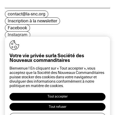
contact@la-snc.org
Inscription à la newsletter
Facebook
Instagram
LinkedIn
Votre vie privée surla Société des
Nouveaux commanditaires
16 rue Rambuteau, 75003 Paris
Bienvenue ! En cliquant sur « Tout accepter », vous
Plan du site
acceptez que la Société des Nouveaux Commanditaires
Aide sur ce site
puisse stocker des cookies dans votre navigateur et
divulguer des informations conformément à notre
Gestion des cookies
politique en matière de
cookies
.
Politique des cookies
Politique de confidentialité
Tout accepter
Mentions légales
Tout refuser