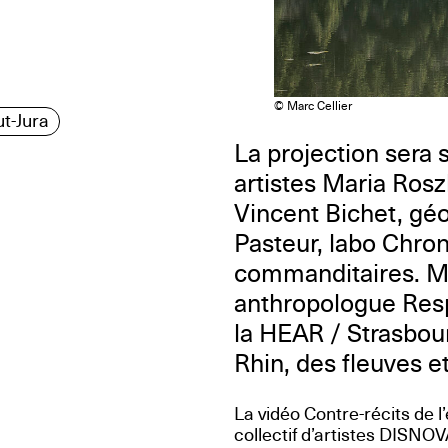
© Marc Cellier
t-Jura
La projection sera 
artistes Maria Ros
Vincent Bichet, géo
Pasteur, labo Chro
commanditaires. M
anthropologue Resp
la HEAR / Strasbour
Rhin, des fleuves et
La vidéo Contre-récits de
collectif d’artistes DISNO