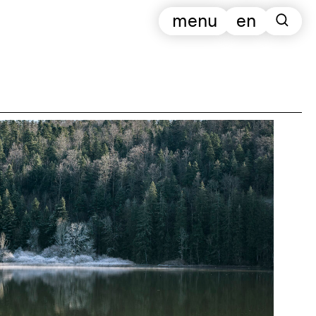
menu
en