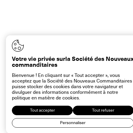
Votre vie privée surla Société des Nouveau
commanditaires
Bienvenue ! En cliquant sur « Tout accepter », vous
acceptez que la Société des Nouveaux Commanditaires
contact@la-snc.org
puisse stocker des cookies dans votre navigateur et
divulguer des informations conformément à notre
politique en matière de
cookies
.
Tout accepter
Tout refuser
16 rue Ramb
Plan du site
Personnaliser
Aide sur ce 
Mentions lé