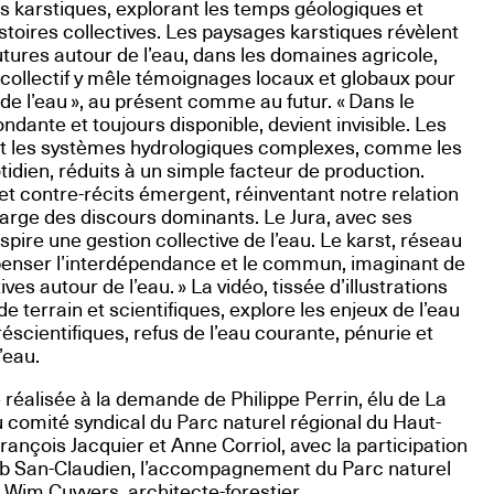
es karstiques, explorant les temps géologiques et
stoires collectives. Les paysages karstiques révèlent
utures autour de l’eau, dans les domaines agricole,
e collectif y mêle témoignages locaux et globaux pour
de l’eau », au présent comme au futur. « Dans le
ndante et toujours disponible, devient invisible. Les
 et les systèmes hydrologiques complexes, comme les
tidien, réduits à un simple facteur de production.
s et contre-récits émergent, réinventant notre relation
 marge des discours dominants. Le Jura, avec ses
spire une gestion collective de l’eau. Le karst, réseau
repenser l’interdépendance et le commun, imaginant de
es autour de l’eau. » La vidéo, tissée d’illustrations
e terrain et scientifiques, explore les enjeux de l’eau
réscientifiques, refus de l’eau courante, pénurie et
’eau.
é réalisée à la demande de Philippe Perrin, élu de La
 comité syndical du Parc naturel régional du Haut-
rançois Jacquier et Anne Corriol, avec la participation
lub San-Claudien, l’accompagnement du Parc naturel
 Wim Cuyvers, architecte-forestier.