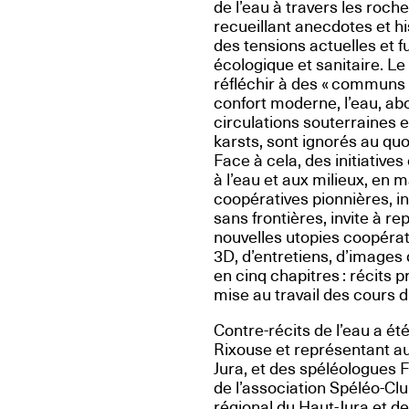
de l’eau à travers les roch
recueillant anecdotes et hi
des tensions actuelles et f
écologique et sanitaire. L
réfléchir à des « communs 
confort moderne, l’eau, abo
circulations souterraines
karsts, sont ignorés au quo
Face à cela, des initiative
à l’eau et aux milieux, en
coopératives pionnières, in
sans frontières, invite à 
nouvelles utopies coopérativ
3D, d’entretiens, d’images d
en cinq chapitres : récits p
mise au travail des cours d
Contre-récits de l’eau a ét
Rixouse et représentant au
Jura, et des spéléologues F
de l’association Spéléo-C
régional du Haut-Jura et de