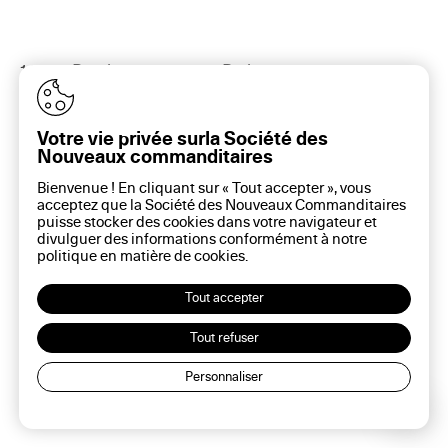
16 rue Rambuteau, 75003 Paris
Plan du site
Aide sur ce site
Gestion des cookies
Votre vie privée surla Société des
Politique des cookies
Nouveaux commanditaires
Politique de confidentialité
Bienvenue ! En cliquant sur « Tout accepter », vous
Mentions légales
acceptez que la Société des Nouveaux Commanditaires
puisse stocker des cookies dans votre navigateur et
divulguer des informations conformément à notre
politique en matière de
cookies
.
Tout accepter
Tout refuser
Personnaliser
Lec