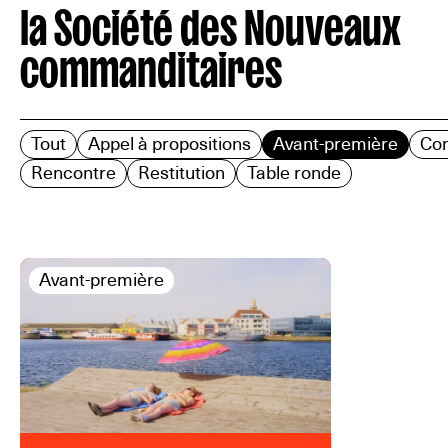
la Société des Nouveaux
commanditaires
Tout
Appel à propositions
Avant-première
Co
Rencontre
Restitution
Table ronde
Avant-première