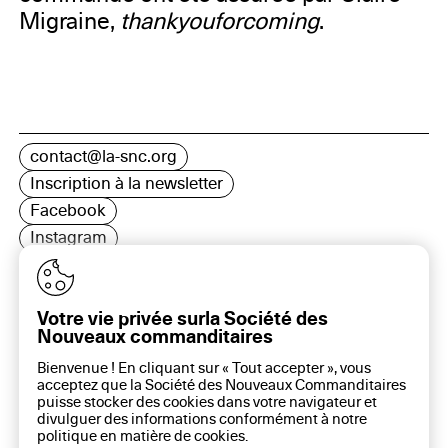
Migraine,
thankyouforcoming
.
contact@la-snc.org
Inscription à la newsletter
Facebook
Instagram
LinkedIn
Votre vie privée surla Société des
Nouveaux commanditaires
16 rue Rambuteau, 75003 Paris
Bienvenue ! En cliquant sur « Tout accepter », vous
Plan du site
acceptez que la Société des Nouveaux Commanditaires
Aide sur ce site
puisse stocker des cookies dans votre navigateur et
divulguer des informations conformément à notre
Gestion des cookies
politique en matière de
cookies
.
Politique des cookies