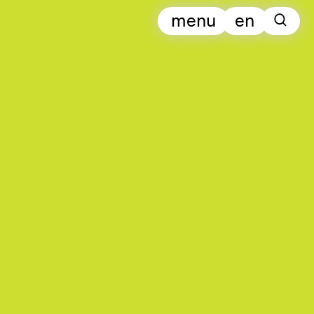
menu
en