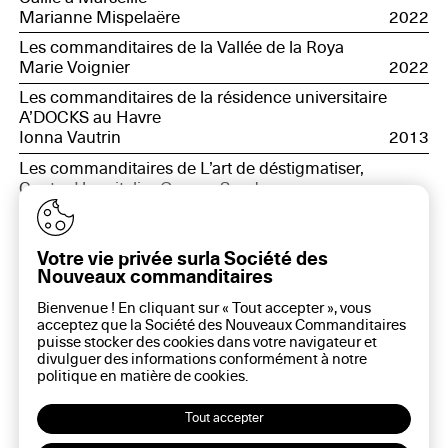
Marianne Mispelaëre
2022
Les commanditaires de la Vallée de la Roya
Marie Voignier
2022
Les commanditaires de la résidence universitaire
A’DOCKS au Havre
Ionna Vautrin
2013
Les commanditaires de L’art de déstigmatiser,
Centre Hospitalier George Sand
–
en cours
Les commanditaires de Carnaval Bourges Nord
Votre vie privée surla Société des
–
en cours
Nouveaux commanditaires
Les commanditaires de l’Entraide à Lunay
–
en cours
Bienvenue ! En cliquant sur « Tout accepter », vous
acceptez que la Société des Nouveaux Commanditaires
Les commanditaires du Conseil municipal des
puisse stocker des cookies dans votre navigateur et
jeunes de Landes-le-Gaulois
divulguer des informations conformément à notre
politique en matière de
cookies
.
–
en cours
Les commanditaires du chemin de Bascoulard
Tout accepter
–
en cours