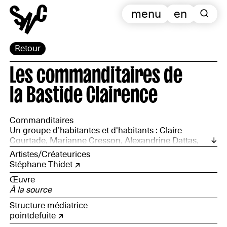
menu
en
Retour
Les commanditaires de
la Bastide Clairence
Commanditaires
Un groupe d’habitantes et d'habitants : Claire
Courtade, Marianne Cresson, Alexandrine Dattas,
Geneviève Sallaberry, Sylvie Zemb
Artistes/Créateurices
Stéphane Thidet
Œuvre
À la source
Structure médiatrice
pointdefuite