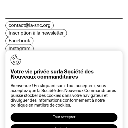
contact@la-snc.org
Inscription à la newsletter
Facebook
Instagram
LinkedIn
Votre vie privée surla Société des
Nouveaux commanditaires
16 rue Rambuteau, 75003 Paris
Bienvenue ! En cliquant sur « Tout accepter », vous
Plan du site
acceptez que la Société des Nouveaux Commanditaires
Aide sur ce site
puisse stocker des cookies dans votre navigateur et
divulguer des informations conformément à notre
Gestion des cookies
politique en matière de
cookies
.
Politique des cookies
Politique de confidentialité
Tout accepter
Mentions légales