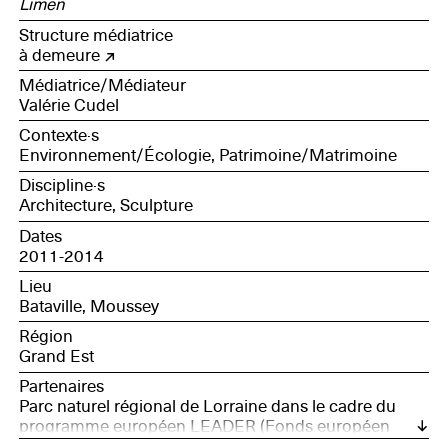
Limen
Structure médiatrice
à demeure
Médiatrice/Médiateur
Valérie Cudel
Contexte·s
Environnement/Écologie, Patrimoine/Matrimoine
Discipline·s
Architecture, Sculpture
Dates
2011-2014
Lieu
Bataville, Moussey
Région
Grand Est
Partenaires
Parc naturel régional de Lorraine dans le cadre du
programme européen LEADER (Fonds européen
agricole pour le Développement rural), Fondation de