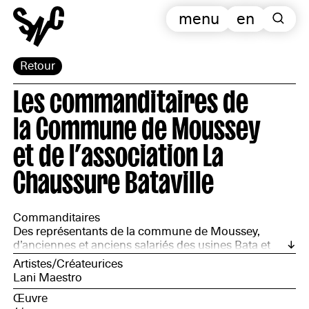
menu
en
Retour
Les commanditaires de
la Commune de Moussey
et de l’association La
Chaussure Bataville
Commanditaires
Des représentants de la commune de Moussey,
d’anciennes et anciens salariés des usines Bata et
l'association La Chaussure Bataville
Artistes/Créateurices
Lani Maestro
Œuvre