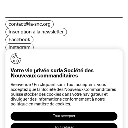
contact@la-snc.org
Inscription à la newsletter
Facebook
Instagram
LinkedIn
Votre vie privée surla Société des
Nouveaux commanditaires
16 rue Rambuteau, 75003 Paris
Bienvenue ! En cliquant sur « Tout accepter », vous
Plan du site
acceptez que la Société des Nouveaux Commanditaires
Aide sur ce site
puisse stocker des cookies dans votre navigateur et
divulguer des informations conformément à notre
Gestion des cookies
politique en matière de
cookies
.
Politique des cookies
Politique de confidentialité
Tout accepter
Mentions légales
Tout refuser