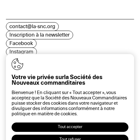
contact@la-snc.org
Inscription à la newsletter
Facebook
Instagram
LinkedIn
Votre vie privée surla Société des
Nouveaux commanditaires
16 rue Rambuteau, 75003 Paris
Bienvenue ! En cliquant sur « Tout accepter », vous
Plan du site
acceptez que la Société des Nouveaux Commanditaires
Aide sur ce site
puisse stocker des cookies dans votre navigateur et
divulguer des informations conformément à notre
Gestion des cookies
politique en matière de
cookies
.
Politique des cookies
Politique de confidentialité
Tout accepter
Mentions légales
Tout refuser