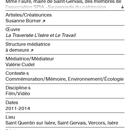
Mme Faure, maire de Saint-Gervais, des membres de
l’association SPIA –Sauvegarde du patrimoine
industriel d’autrefois et le Parc naturel régional du
Artistes/Créateurices
Vercors
Susanne Bürner
Œuvre
La Traversée L’Isère et Le Travail
Structure médiatrice
à demeure
Médiatrice/Médiateur
Valérie Cudel
Contexte·s
Commémoration/Mémoire, Environnement/Écologie
Discipline·s
Film/Vidéo
Dates
2011-2014
Lieu
Saint Quentin sur Isère, Saint Gervais, Vercors, Isère