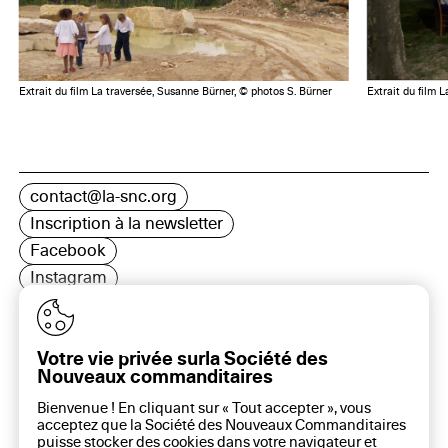
Extrait du film La traversée, Susanne Bürner, © photos S. Bürner
Extrait du film 
contact@la-snc.org
Inscription à la newsletter
Facebook
Instagram
LinkedIn
Votre vie privée surla Société des
Nouveaux commanditaires
16 rue Rambuteau, 75003 Paris
Bienvenue ! En cliquant sur « Tout accepter », vous
Plan du site
acceptez que la Société des Nouveaux Commanditaires
Aide sur ce site
puisse stocker des cookies dans votre navigateur et