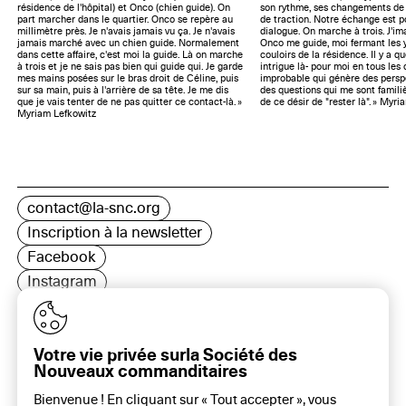
résidence de l'hôpital) et Onco (chien guide). On
son rythme, ses changements de d
part marcher dans le quartier. Onco se repère au
de traction. Notre échange est p
millimètre près. Je n'avais jamais vu ça. Je n'avais
dialogue. On marche à trois. J'i
jamais marché avec un chien guide. Normalement
Onco me guide, moi fermant les y
dans cette affaire, c'est moi la guide. Là on marche
couloirs de la résidence. Il y a 
à trois et je ne sais pas bien qui guide qui. Je garde
intrigue là- pour moi en tous les
mes mains posées sur le bras droit de Céline, puis
improbable qui génère des persp
sur sa main, puis à l'arrière de sa tête. Je me dis
des questions qui me sont famili
que je vais tenter de ne pas quitter ce contact-là. »
de ce désir de "rester là". » Myr
Myriam Lefkowitz
contact@la-snc.org
Inscription à la newsletter
Facebook
Instagram
LinkedIn
Votre vie privée surla Société des
Nouveaux commanditaires
16 rue Rambuteau, 75003 Paris
Bienvenue ! En cliquant sur « Tout accepter », vous