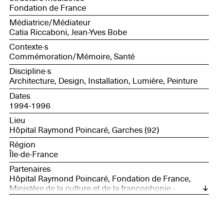
Fondation de France
Médiatrice/Médiateur
Catia Riccaboni, Jean-Yves Bobe
Contexte·s
Commémoration/Mémoire, Santé
Discipline·s
Architecture, Design, Installation, Lumière, Peinture
Dates
1994-1996
Lieu
Hôpital Raymond Poincaré, Garches (92)
Région
Île-de-France
Partenaires
Hôpital Raymond Poincaré, Fondation de France,
Ministère de la culture et de la francophonie -
Délégation aux arts plastiques (France), Direction
régionale des Affaires culturelles (DRAC) Ile-de-
France, AP-HP Assistance Publique Hôpitaux de Paris