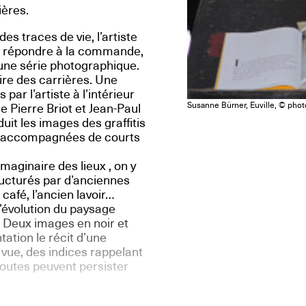
ières.
es traces de vie, l’artiste
r répondre à la commande,
t une série photographique.
ire des carrières. Une
ar l’artiste à l’intérieur
Susanne Bürner, Euville, © ph
e Pierre Briot et Jean-Paul
oduit les images des graffitis
es, accompagnées de courts
maginaire des lieux , on y
ructurés par d’anciennes
 café, l’ancien lavoir…
’évolution du paysage
on. Deux images en noir et
ation le récit d’une
 vue, des indices rappelant
doutes peuvent persister