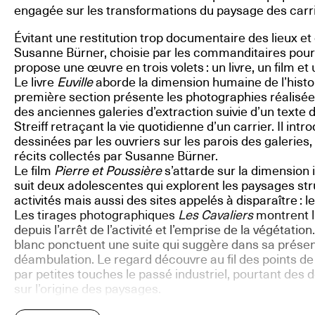
engagée sur les transformations du paysage des carr
Évitant une restitution trop documentaire des lieux et d
Susanne Bürner, choisie par les commanditaires pou
propose une œuvre en trois volets : un livre, un film e
Le livre
Euville
aborde la dimension humaine de l’histo
première section présente les photographies réalisées p
des anciennes galeries d’extraction suivie d’un texte d
Streiff retraçant la vie quotidienne d’un carrier. Il intr
dessinées par les ouvriers sur les parois des galeri
récits collectés par Susanne Bürner.
Le film
Pierre et Poussière
s’attarde sur la dimension i
suit deux adolescentes qui explorent les paysages st
activités mais aussi des sites appelés à disparaître : le
Les tirages photographiques
Les Cavaliers
montrent l
depuis l’arrêt de l’activité et l’emprise de la végétati
blanc ponctuent une suite qui suggère dans sa présent
déambulation. Le regard découvre au fil des points de
par petites touches le passé industriel, pourtant des 
sur l’origine des paysages.