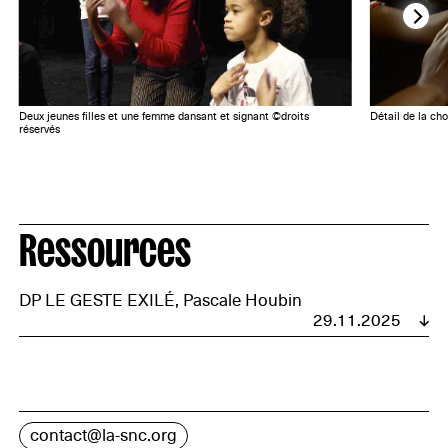
Deux jeunes filles et une femme dansant et signant ©droits
Détail de la ch
réservés
Ressources
DP LE GESTE EXILÉ, Pascale Houbin
29.11.2025
contact@la-snc.org