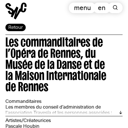
menu
en
Retour
Les commanditaires de
l’Opéra de Rennes, du
Musée de la Danse et de
la Maison Internationale
de Rennes
Commanditaires
Les membres du conseil d’administration de
l'association Travesía et les personnes associées :
Fatima Rojas, présidente ; Chantal Bideau, directrice -
Artistes/Créateurices
commissaire indépendante ; Marie Léonie, membre
Pascale Houbin