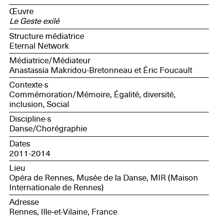
de l’association Angola Congo Bretagne faisant partie
Œuvre
du collectif de l’appel des femmes du Congo ; Anne,
Le Geste exilé
Sociologue, membre du collectif de recherche et
d’intervention Topic ; Catherine, rédactrice et
Structure médiatrice
correctrice, adhérente de l’association Travesías
Eternal Network
Médiatrice/Médiateur
Anastassia Makridou-Bretonneau et Éric Foucault
Contexte·s
Commémoration/Mémoire, Égalité, diversité,
inclusion, Social
Discipline·s
Danse/Chorégraphie
Dates
2011-2014
Lieu
Opéra de Rennes, Musée de la Danse, MIR (Maison
Internationale de Rennes)
Adresse
Rennes, Ille-et-Vilaine, France