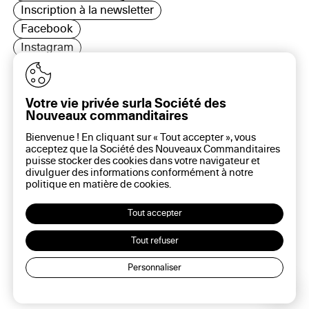
Inscription à la newsletter
Facebook
Instagram
LinkedIn
Votre vie privée surla Société des
Nouveaux commanditaires
16 rue Rambuteau, 75003 Paris
Bienvenue ! En cliquant sur « Tout accepter », vous
Plan du site
acceptez que la Société des Nouveaux Commanditaires
Aide sur ce site
puisse stocker des cookies dans votre navigateur et
divulguer des informations conformément à notre
Gestion des cookies
politique en matière de
cookies
.
Politique des cookies
Politique de confidentialité
Tout accepter
Mentions légales
Tout refuser
Personnaliser
Lec