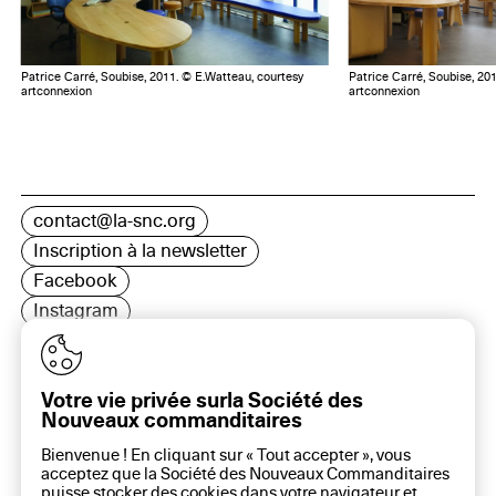
Patrice Carré, Soubise, 2011. © E.Watteau, courtesy
Patrice Carré, Soubise, 20
artconnexion
artconnexion
contact@la-snc.org
Inscription à la newsletter
Facebook
Instagram
LinkedIn
Votre vie privée surla Société des
Nouveaux commanditaires
16 rue Rambuteau, 75003 Paris
Bienvenue ! En cliquant sur « Tout accepter », vous
Plan du site
acceptez que la Société des Nouveaux Commanditaires
Aide sur ce site
puisse stocker des cookies dans votre navigateur et