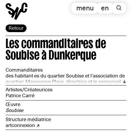
menu
en
Retour
Les commanditaires de
Soubise à Dunkerque
Commanditaires
des habitant·es du quartier Soubise et l'association de
quartier; Maryvonne Playe, directrice et le personnel
de la Maison de quartier Soubise; Patrick Lebellec,
Artistes/Créateurices
chargé de mission « art public » à la Ville de
Patrice Carré
Dunkerque
Œuvre
Soubise
Structure médiatrice
artconnexion