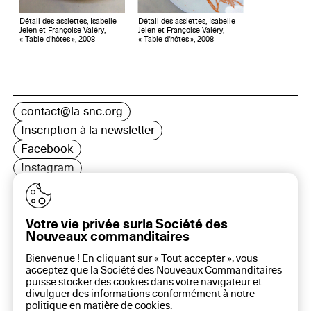
Détail des assiettes, Isabelle
Détail des assiettes, Isabelle
Jelen et Françoise Valéry,
Jelen et Françoise Valéry,
« Table d'hôtes », 2008
« Table d'hôtes », 2008
contact@la-snc.org
Inscription à la newsletter
Facebook
Instagram
LinkedIn
Votre vie privée surla Société des
Nouveaux commanditaires
16 rue Rambuteau, 75003 Paris
Bienvenue ! En cliquant sur « Tout accepter », vous
Plan du site
acceptez que la Société des Nouveaux Commanditaires
Aide sur ce site
puisse stocker des cookies dans votre navigateur et
divulguer des informations conformément à notre
Gestion des cookies
politique en matière de
cookies
.
Politique des cookies