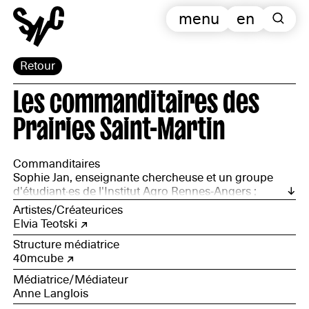
menu
en
Retour
Les commanditaires des
Prairies Saint-Martin
Commanditaires
Sophie Jan, enseignante chercheuse et un groupe
d'étudiant·es de l'Institut Agro Rennes-Angers ;
l'association GAEC, jardin collectif partagé des
Artistes/Créateurices
prairies ; l'association L'Autre regard ; le jardin partagé
Elvia Teotski
du Quartier Armorique
Structure médiatrice
40mcube
Médiatrice/Médiateur
Anne Langlois