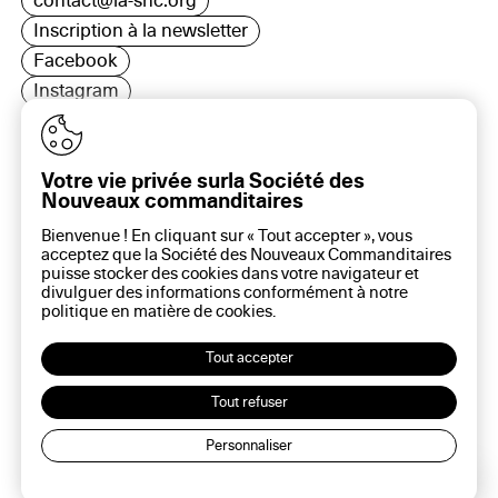
contact@la-snc.org
Inscription à la newsletter
Facebook
Instagram
LinkedIn
Votre vie privée surla Société des
Nouveaux commanditaires
16 rue Rambuteau, 75003 Paris
Bienvenue ! En cliquant sur « Tout accepter », vous
Plan du site
acceptez que la Société des Nouveaux Commanditaires
Aide sur ce site
puisse stocker des cookies dans votre navigateur et
divulguer des informations conformément à notre
Gestion des cookies
politique en matière de
cookies
.
Politique des cookies
Politique de confidentialité
Tout accepter
Mentions légales
Tout refuser
Personnaliser
Lec