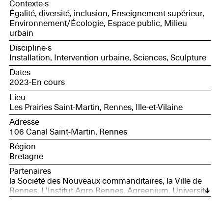
Contexte·s
Égalité, diversité, inclusion, Enseignement supérieur,
Environnement/Écologie, Espace public, Milieu
urbain
Discipline·s
Installation, Intervention urbaine, Sciences, Sculpture
Dates
2023-En cours
Lieu
Les Prairies Saint-Martin, Rennes, Ille-et-Vilaine
Adresse
106 Canal Saint-Martin, Rennes
Région
Bretagne
Partenaires
la Société des Nouveaux commanditaires, la Ville de
Rennes, L’Institut Agro Rennes, Agreenium, Université
de Rennes – plateforme de recherches participatives
de TISSAGE – Science avec et pour la société