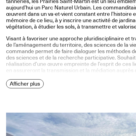
tanneries, les Prairies Saint-Martin est un lieu embl
aujourd’hui un Parc Naturel Urbain. Les commanditaire
œuvrent dans un va-et-vient constant entre l’histoire et
mémoire de ce lieu, à y inscrire une activité de jardin
végétation, à étudier les sols, à transmettre et valori
Visant à favoriser une approche pluridisciplinaire et 
de l’aménagement du territoire, des sciences de la vie,
commande permet de faire dialoguer les méthodes de 
des sciences et de la recherche participative. Souhait
réalisation d’une œuvre empreinte de l’esprit de ces 
en assureront la transmission et la médiation auprès 
Afficher plus