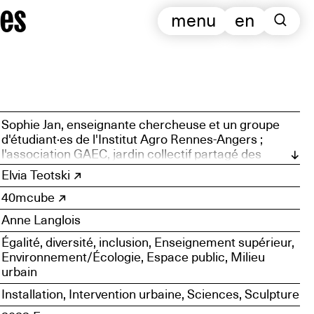
es
menu
en
Sophie Jan, enseignante chercheuse et un groupe
d'étudiant·es de l'Institut Agro Rennes-Angers ;
l'association GAEC, jardin collectif partagé des
prairies ; l'association L'Autre regard ; le jardin
Elvia Teotski
partagé du Quartier Armorique
40mcube
Anne Langlois
Égalité, diversité, inclusion, Enseignement supérieur,
Environnement/Écologie, Espace public, Milieu
urbain
Installation, Intervention urbaine, Sciences, Sculpture