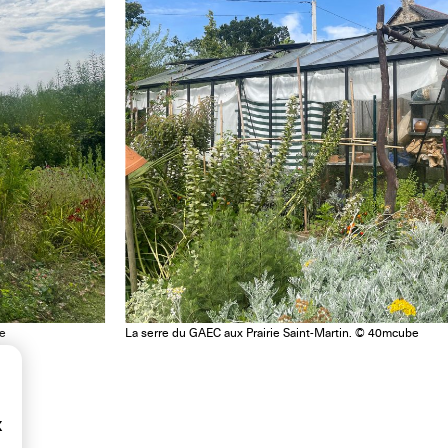
be
La serre du GAEC aux Prairie Saint-Martin. © 40mcube
x