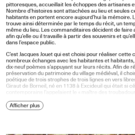
pittoresques, accueillait les échoppes des artisanes et
Nombre d’histoires sont attachées au lieu et seules c
habitants en portent encore aujourd’hui la mémoire. L’
trouve ainsi déterminée par le temps du récit, un temps
même du lieu. Les commanditaires décident de faire 
afin qu’elle ou il travaille à partir des souvenirs et qu’el
dans l’espace public.
C’est Jacques Jouet qui est choisi pour réaliser cet
nombreux échanges avec les habitantes et habitants, il
dix-neuf poèmes s’appuyant sur leurs récits. Afin de r
préservation du patrimoine du village médiéval, il choi
poétique de trois strophes de trois lignes en vers libre
Giraut de Borneil, né en 1138 à Excideuil qui était si 
contemporains l’appelaient le « maître des troubadour
Afficher plus