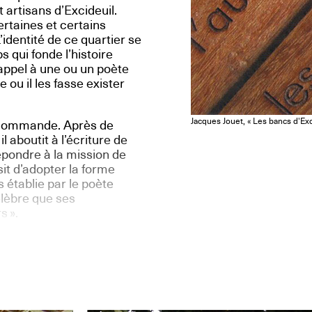
 artisans d’Excideuil.
ertaines et certains
identité de ce quartier se
 qui fonde l’histoire
appel à une ou un poète
le ou il les fasse exister
Jacques Jouet, « Les bancs d'Exc
te commande. Après de
 aboutit à l’écriture de
épondre à la mission de
sit d’adopter la forme
s établie par le poète
célèbre que ses
s ».