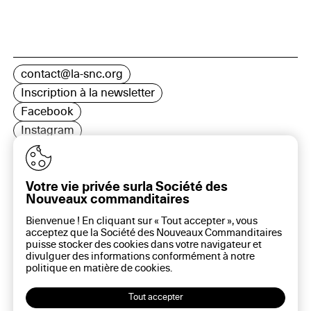
contact@la-snc.org
Inscription à la newsletter
Facebook
Instagram
LinkedIn
Votre vie privée surla Société des
Nouveaux commanditaires
16 rue Rambuteau, 75003 Paris
Bienvenue ! En cliquant sur « Tout accepter », vous
Plan du site
acceptez que la Société des Nouveaux Commanditaires
Aide sur ce site
puisse stocker des cookies dans votre navigateur et
divulguer des informations conformément à notre
Gestion des cookies
politique en matière de
cookies
.
Politique des cookies
Politique de confidentialité
Tout accepter
Mentions légales