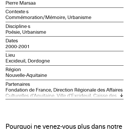
Pierre Marsaa
Contexte·s
Commémoration/Mémoire, Urbanisme
Discipline·s
Poésie, Urbanisme
Dates
2000-2001
Lieu
Excideuil, Dordogne
Région
Nouvelle-Aquitaine
Partenaires
Fondation de France, Direction Régionale des Affaires
Culturelles d’Aquitaine, Ville d’Excideuil, Caisse des
dépôts et consignations, Association Excit’œil
Pourquoi ne venez-vous plus dans notre