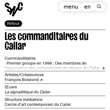
menu
en
Retour
Les commanditaires du
Cailar
Commanditaires
· Premier groupe en 1996 : Des membres de
l'association des commerçants et artisans du Cailar
(C.A.C) - Ginette Coste (Présidente et directrice d'une
Artistes/Créateurices
maison d'accueil et de vacances), Philippe Bec
François Boisrond
(bureau de dessin), Richard Goutte-Gatta (menuiserie
Œuvre
métallique), Dominique Pagès (boucher-charcutier) et
La signalétique du Cailar
Robert Pigazzo (maçon)- associés à la Municipalité :
Pierre Bergé Lefranc (Maire), Jacques Floutier
Structure médiatrice
(Adjoint, service technique) et Jean-François Oddet
Cercle d'art contemporain du Cailar
(Premier Adjoint) // · Second groupe en 2020 : Sylvie