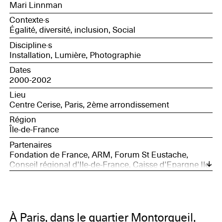
Mari Linnman
Contexte·s
Égalité, diversité, inclusion, Social
Discipline·s
Installation, Lumière, Photographie
Dates
2000-2002
Lieu
Centre Cerise, Paris, 2ème arrondissement
Région
Île-de-France
Partenaires
Fondation de France, ARM, Forum St Eustache,
Conseil régional d'Ile-de-France, Caisse d'Epargne Ile-
de-France, Caisse des Dépôts et Consignations,
Prefecture de Paris, Mairie de Paris, DAP, Ministère de
la Culture (France), CAF
À Paris, dans le quartier Montorgueil,