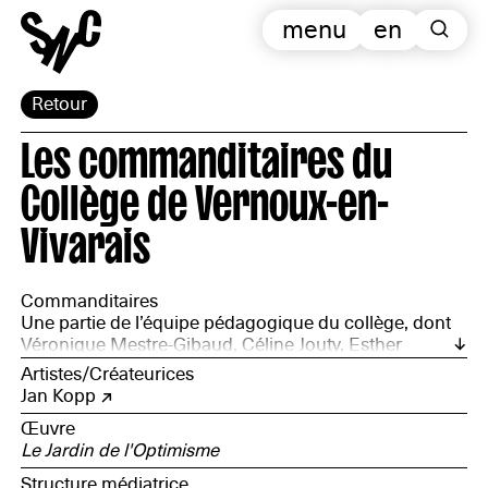
menu
en
Retour
Les commanditaires du
Collège de Vernoux-en-
Vivarais
Commanditaires
Une partie de l’équipe pédagogique du collège, dont
Véronique Mestre-Gibaud, Céline Jouty, Esther
Mathieu, Pierre-Emmanuel Béroud, Mathieu
Artistes/Créateurices
Marciliac, Lise Grenouillat, Rodolphe Cintorino,
Jan Kopp
Xavier-Paul Droguet
Œuvre
Le Jardin de l'Optimisme
Structure médiatrice