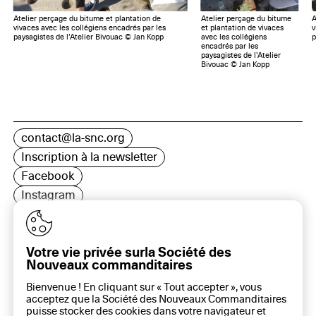
Atelier perçage du bitume et plantation de
Atelier perçage du bitume
A
vivaces avec les collégiens encadrés par les
et plantation de vivaces
v
paysagistes de l’Atelier Bivouac © Jan Kopp
avec les collégiens
p
encadrés par les
paysagistes de l’Atelier
Bivouac © Jan Kopp
contact@la-snc.org
Inscription à la newsletter
Facebook
Instagram
LinkedIn
Votre vie privée surla Société des
Nouveaux commanditaires
16 rue Rambuteau, 75003 Paris
Bienvenue ! En cliquant sur « Tout accepter », vous
Plan du site
acceptez que la Société des Nouveaux Commanditaires
Aide sur ce site
puisse stocker des cookies dans votre navigateur et