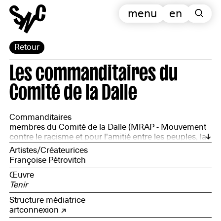
menu
en
Retour
Les commanditaires du
Comité de la Dalle
Commanditaires
membres du Comité de la Dalle (MRAP - Mouvement
contre le racisme et pour l'amitié entre les peuples, la
Ligue des Droits de l'Homme, Souchez-Solidarité
Artistes/Créateurices
Partage, ATD Quart-Monde, la JOC - Jeunesse Ouvrière
Françoise Pétrovitch
Chrétienne et la Fondation Raoul-Follereau)
Œuvre
Tenir
Structure médiatrice
artconnexion