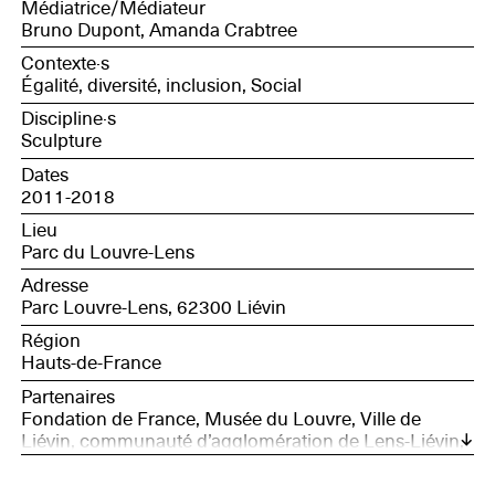
Médiatrice/Médiateur
Bruno Dupont, Amanda Crabtree
Contexte·s
Égalité, diversité, inclusion, Social
Discipline·s
Sculpture
Dates
2011-2018
Lieu
Parc du Louvre-Lens
Adresse
Parc Louvre-Lens, 62300 Liévin
Région
Hauts-de-France
Partenaires
Fondation de France, Musée du Louvre, Ville de
Liévin, communauté d’agglomération de Lens-Liévin,
département du Pas-de-Calais, région Hauts-de-
France et Fondation Daniel et Nina Carasso