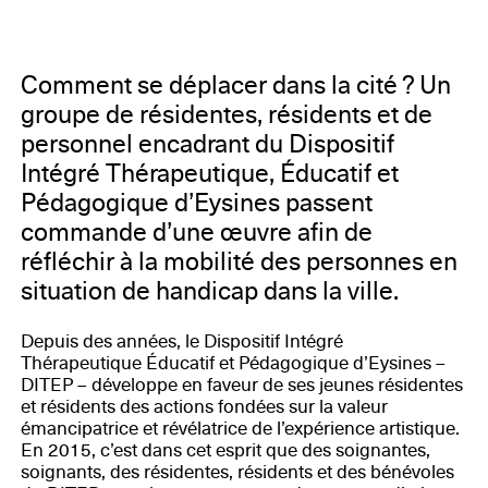
de Paul Lamothe Lescure à Eysines, Ville d’Eysines
Maîtrise d’oeuvre : La Nouvelle Agence – Bordeaux
(33) Marbrerie Fabra – Montdardier (30), Créasculpt –
Gondrin (32), Markovstudio – Sofia (Bulgarie), Zébra 3
Comment se déplacer dans la cité ? Un
– Bordeaux (33)
groupe de résidentes, résidents et de
personnel encadrant du Dispositif
Intégré Thérapeutique, Éducatif et
Pédagogique d’Eysines passent
commande d’une œuvre afin de
réfléchir à la mobilité des personnes en
situation de handicap dans la ville.
Depuis des années, le Dispositif Intégré
Thérapeutique Éducatif et Pédagogique d’Eysines –
DITEP – développe en faveur de ses jeunes résidentes
et résidents des actions fondées sur la valeur
émancipatrice et révélatrice de l’expérience artistique.
En 2015, c’est dans cet esprit que des soignantes,
soignants, des résidentes, résidents et des bénévoles