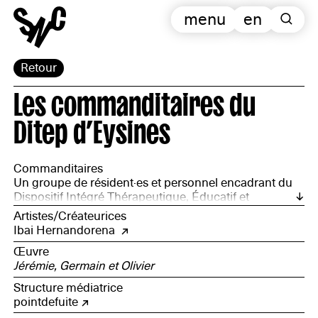
menu
en
Retour
Les commanditaires du
Ditep d’Eysines
Commanditaires
Un groupe de résident·es et personnel encadrant du
Dispositif Intégré Thérapeutique, Éducatif et
Pédagogique d'Eysines : Bernard Marteau, François
Artistes/Créateurices
Bonnafous, Françoise Rostrenne, Alain Chambord,
Ibai Hernandorena
Violette, Olivier Bonat, Jérémie Rouzoul, Germain
Œuvre
Kabongo, Cyril Dupont
Jérémie, Germain et Olivier
Structure médiatrice
pointdefuite