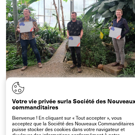
Inauguration de l'œuvre, samedi 2 juin 2018. ©artconnexion
Votre vie privée surla Société des Nouveau
commanditaires
Bienvenue ! En cliquant sur « Tout accepter », vous
acceptez que la Société des Nouveaux Commanditaires
contact@la-snc.org
puisse stocker des cookies dans votre navigateur et