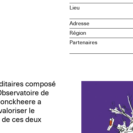
Lieu
Adresse
Région
Partenaires
ditaires composé
’Observatoire de
n Jonckheere a
loriser le
l de ces deux