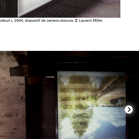
cideuil », 2004, dispositif de camera obscura. © Laurent Millet