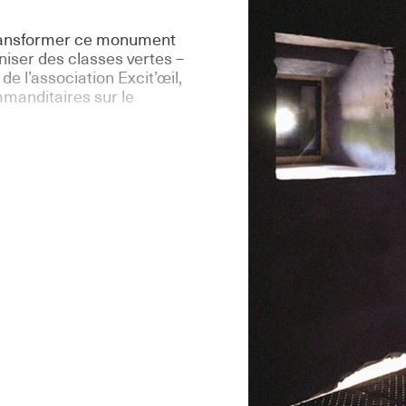
transformer ce monument
aniser des classes vertes –
de l’association Excit’œil,
manditaires sur le