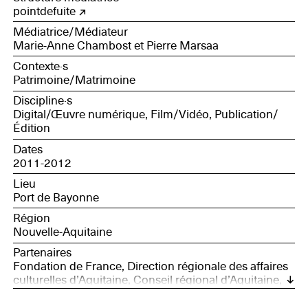
pointdefuite
Médiatrice/Médiateur
Marie-Anne Chambost et Pierre Marsaa
Contexte·s
Patrimoine/Matrimoine
Discipline·s
Digital/Œuvre numérique, Film/Vidéo, Publication/
Édition
Dates
2011-2012
Lieu
Port de Bayonne
Région
Nouvelle-Aquitaine
Partenaires
Fondation de France, Direction régionale des affaires
culturelles d’Aquitaine, Conseil régional d’Aquitaine,
Ville de Bayonne, Ville d’Anglet, CCI de Bayonne Pays
Basque