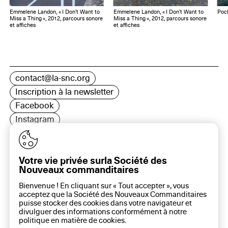
Emmelene Landon, « I Don't Want to
Emmelene Landon, « I Don't Want to
Poc
Miss a Thing », 2012, parcours sonore
Miss a Thing », 2012, parcours sonore
et affiches
et affiches
contact@la-snc.org
Inscription à la newsletter
Facebook
Instagram
LinkedIn
Votre vie privée surla Société des
Nouveaux commanditaires
16 rue Rambuteau, 75003 Paris
Bienvenue ! En cliquant sur « Tout accepter », vous
Plan du site
acceptez que la Société des Nouveaux Commanditaires
Aide sur ce site
puisse stocker des cookies dans votre navigateur et
divulguer des informations conformément à notre
Gestion des cookies
politique en matière de
cookies
.
Politique des cookies