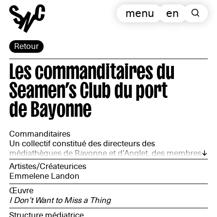
menu
en
Retour
Les commanditaires du
Seamen’s Club du port
de Bayonne
Commanditaires
Un collectif constitué des directeurs des
médiathèques de Bayonne et d’Anglet, des membres
du Seamen’s Club Escale Adour et de la Chambre de
Artistes/Créateurices
Commerce et d’Industrie de Bayonne Pays Basque
Emmelene Landon
Œuvre
I Don’t Want to Miss a Thing
Structure médiatrice