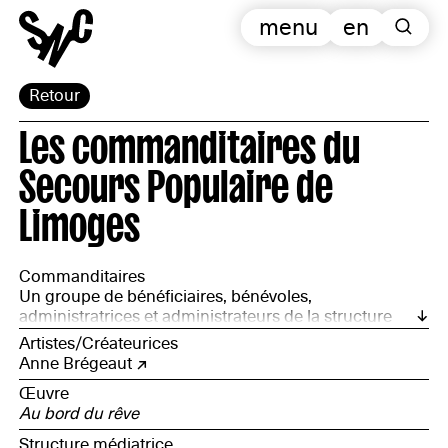
menu
en
Retour
Les commanditaires du
Secours Populaire de
Limoges
Commanditaires
Un groupe de bénéficiaires, bénévoles,
administratrices et administrateurs de la structure
associative du Secours Populaire de Limoges :
Artistes/Créateurices
Barbara Driss, Marie-Christine Dupuy-Robinet,
Anne Brégeaut
Nachida Fauchereau, Jérôme Gady, Houria Meddah,
Œuvre
Daniel Pechieras, Sophie Vergnaud
Au bord du rêve
Structure médiatrice