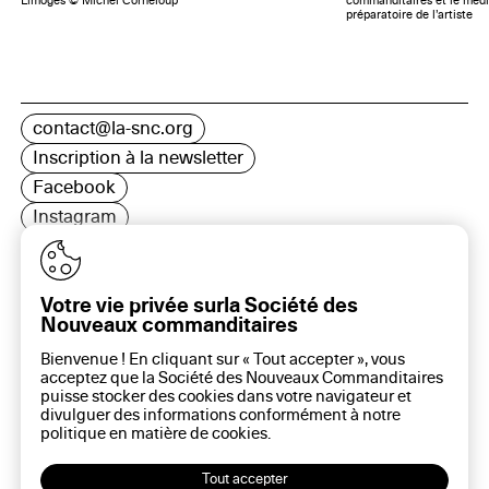
préparatoire de l’artiste
contact@la-snc.org
Inscription à la newsletter
Facebook
Instagram
LinkedIn
Votre vie privée surla Société des
Nouveaux commanditaires
16 rue Rambuteau, 75003 Paris
Bienvenue ! En cliquant sur « Tout accepter », vous
Plan du site
acceptez que la Société des Nouveaux Commanditaires
Aide sur ce site
puisse stocker des cookies dans votre navigateur et
divulguer des informations conformément à notre
Gestion des cookies
politique en matière de
cookies
.
Politique des cookies
Politique de confidentialité
Tout accepter
Mentions légales