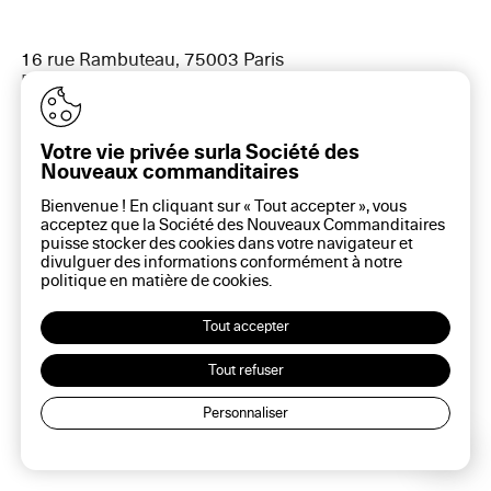
16 rue Rambuteau, 75003 Paris
Plan du site
Aide sur ce site
Gestion des cookies
Politique des cookies
Votre vie privée surla Société des
Politique de confidentialité
Nouveaux commanditaires
Mentions légales
Bienvenue ! En cliquant sur « Tout accepter », vous
acceptez que la Société des Nouveaux Commanditaires
puisse stocker des cookies dans votre navigateur et
divulguer des informations conformément à notre
politique en matière de
cookies
.
Tout accepter
Tout refuser
Personnaliser
Lec