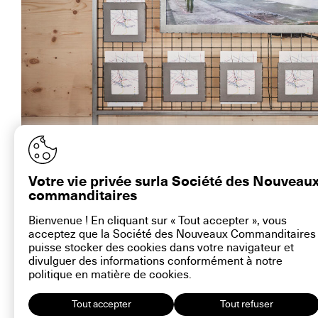
La vidéo au Louvre-Lens. Image : Paul Tahon ©artconnexion
Votre vie privée surla Société des Nouveau
commanditaires
Bienvenue ! En cliquant sur « Tout accepter », vous
acceptez que la Société des Nouveaux Commanditaires
contact@la-snc.org
puisse stocker des cookies dans votre navigateur et
divulguer des informations conformément à notre
politique en matière de
cookies
.
Tout accepter
Tout refuser
16 rue Ramb