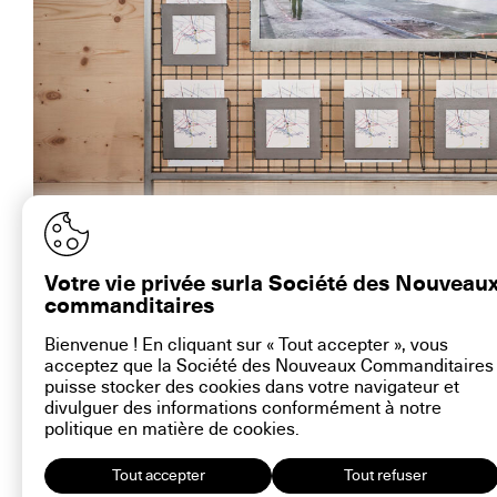
La vidéo au Louvre-Lens. Image : Paul Tahon ©artconnexion
Votre vie privée surla Société des Nouveau
commanditaires
Bienvenue ! En cliquant sur « Tout accepter », vous
acceptez que la Société des Nouveaux Commanditaires
contact@la-snc.org
puisse stocker des cookies dans votre navigateur et
divulguer des informations conformément à notre
politique en matière de
cookies
.
Tout accepter
Tout refuser
16 rue Ramb