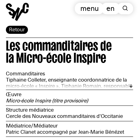
menu
en
Retour
Les commanditaires de
la Micro-école Inspire
Commanditaires
Tiphaine Colleter, enseignante coordonnatrice de la
micro-école « Inspire », Tiphanie Romain, responsable
des publics du Musée, Jessica Maurin, habitante du
Œuvre
quartier, Stéphanie Lebreton, habitante du quartier,
Micro-école Inspire (titre provisoire)
Julien Maurin, habitant du quartier, Stéphane Ibars,
Structure médiatrice
directeur artistique du Musée, Jean Christophe Radke,
Cercle des Nouveaux commanditaires d'Occitanie
régisseur du Musée, Guillaume Labeaume, agent en
charge de la sécurité du musée
Médiatrice/Médiateur
Patric Clanet accompagné par Jean-Marie Bénézet