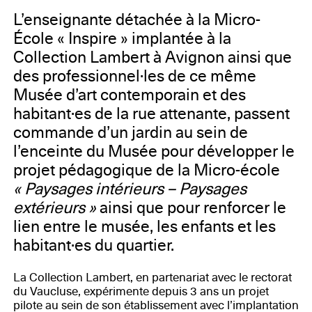
Vaucluse, Ville et Agglomération d’Avignon, le
Département du Vaucluse, l’association « Semailles »,
L’enseignante détachée à la Micro-
les mécènes de la Collection Lambert
École « Inspire » implantée à la
Collection Lambert à Avignon ainsi que
des professionnel·les de ce même
Musée d’art contemporain et des
habitant·es de la rue attenante, passent
commande d’un jardin au sein de
l’enceinte du Musée pour développer le
projet pédagogique de la Micro-école
« Paysages intérieurs – Paysages
extérieurs »
ainsi que pour renforcer le
lien entre le musée, les enfants et les
habitant·es du quartier.
La Collection Lambert, en partenariat avec le rectorat
du Vaucluse, expérimente depuis 3 ans un projet
pilote au sein de son établissement avec l’implantation