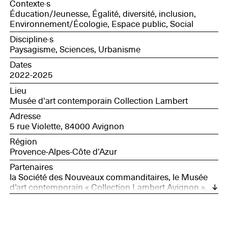
Contexte·s
Éducation/Jeunesse, Égalité, diversité, inclusion,
Environnement/Écologie, Espace public, Social
Discipline·s
Paysagisme, Sciences, Urbanisme
Dates
2022-2025
Lieu
Musée d'art contemporain Collection Lambert
Adresse
5 rue Violette, 84000 Avignon
Région
Provence-Alpes-Côte d'Azur
Partenaires
la Société des Nouveaux commanditaires, le Musée
d’art contemporain « Collection Lambert Avignon »,
DRAC, Groupe VINCI, l’Éducation Nationale (DSDEN
du Vaucluse), Fédération des PEP 84 (Pupilles de
l’Enseignement Public du Vaucluse), Préfecture du