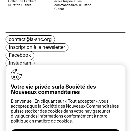
Collection Lambert .
école Inspire et les
© Patric Clanet
commanditaires. © Patric
Clanet
contact@la-snc.org
Inscription à la newsletter
Facebook
Instagram
LinkedIn
Votre vie privée surla Société des
Nouveaux commanditaires
16 rue Rambuteau, 75003 Paris
Bienvenue ! En cliquant sur « Tout accepter », vous
Plan du site
acceptez que la Société des Nouveaux Commanditaires
Aide sur ce site
puisse stocker des cookies dans votre navigateur et
divulguer des informations conformément à notre
Gestion des cookies
politique en matière de
cookies
.
Politique des cookies
Politique de confidentialité