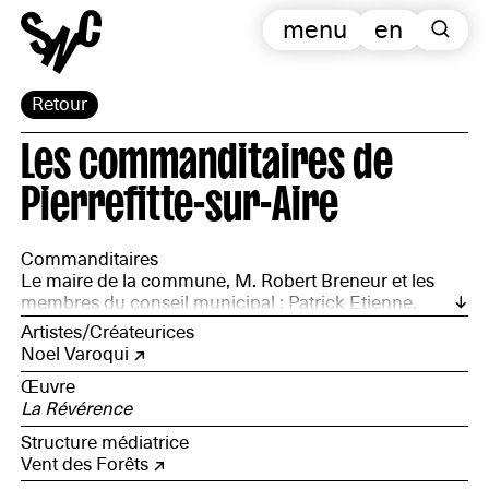
menu
en
Retour
Les commanditaires de
Pierrefitte-sur-Aire
Commanditaires
Le maire de la commune, M. Robert Breneur et les
membres du conseil municipal : Patrick Etienne,
Olivier Bacourt, Nelly Floczek, Bertrand Jacquemet,
Artistes/Créateurices
Nicolas Jannot, Jean-Luc Lamant, Ludovic Lepine,
Noel Varoqui
Delphine Nicolas, Laurent Palin, Vincent Simon
Œuvre
La Révérence
Structure médiatrice
Vent des Forêts