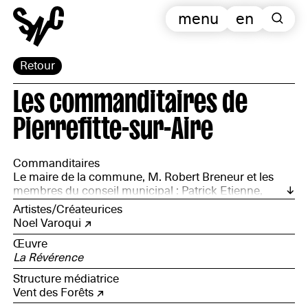
menu
en
Retour
Les commanditaires de
Pierrefitte-sur-Aire
Commanditaires
Le maire de la commune, M. Robert Breneur et les
membres du conseil municipal : Patrick Etienne,
Olivier Bacourt, Nelly Floczek, Bertrand Jacquemet,
Artistes/Créateurices
Nicolas Jannot, Jean-Luc Lamant, Ludovic Lepine,
Noel Varoqui
Delphine Nicolas, Laurent Palin, Vincent Simon
Œuvre
La Révérence
Structure médiatrice
Vent des Forêts