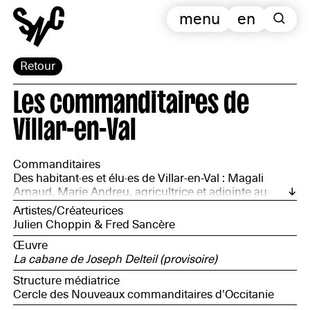
menu
en
Retour
Les commanditaires de
Villar-en-Val
Commanditaires
Des habitant·es et élu·es de Villar-en-Val : Magali
Arnaud, Marie Andreu, agricultrice et adjointe au
maire, Marie Claude Treilhou, réalisatrice, Jean-Luc
Artistes/Créateurices
Rollot, agent de l’ONF, Anne Laurent, membre de
Julien Choppin & Fred Sancère
l’association Vill’art - et habitant·es de villages voisins :
Œuvre
Sylvie Magri, secrétaire de Vill’art, Patricia Pailleaud-
La cabane de Joseph Delteil (provisoire)
Pintenet, chargée de projets culturels, Florence
Crouzat, chargée de prospectives territoriales à
Structure médiatrice
Carcassonne Agglo, Gerard Pourdhomme, président
Cercle des Nouveaux commanditaires d'Occitanie
de Vill’art, chanteur et poète occitan.