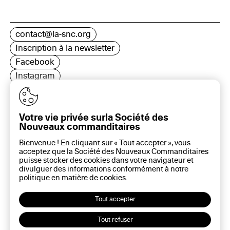
contact@la-snc.org
Inscription à la newsletter
Facebook
Instagram
LinkedIn
Votre vie privée surla Société des
Nouveaux commanditaires
16 rue Rambuteau, 75003 Paris
Bienvenue ! En cliquant sur « Tout accepter », vous
Plan du site
acceptez que la Société des Nouveaux Commanditaires
Aide sur ce site
puisse stocker des cookies dans votre navigateur et
divulguer des informations conformément à notre
Gestion des cookies
politique en matière de
cookies
.
Politique des cookies
Politique de confidentialité
Tout accepter
Mentions légales
Tout refuser