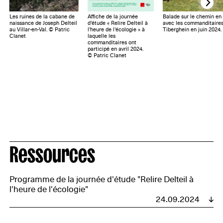
Les ruines de la cabane de
Affiche de la journée
Balade sur le chemin en 
naissance de Joseph Delteil
d’étude « Relire Delteil à
avec les commanditaires 
au Villar-en-Val. © Patric
l'heure de l'écologie » à
Tiberghein en juin 2024.
Clanet
laquelle les
commanditaires ont
participé en avril 2024.
© Patric Clanet
Ressources
Programme de la journée d'étude "Relire Delteil à
l'heure de l'écologie"
24.09.2024