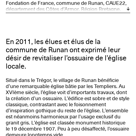
Fondation de France, commune de Runan, CAUE22,
département des Côtes d’Armor, Région Bretagne,
DRAC Bretagne, Association des Communes du
Patrimoine Rural de Bretagne, Syndicat
Départemental d’Électricité des Côtes d’Armor,
Conseil d’Architecture, d’Urbanisme et de
l’environnement des Côtes d’Armor, Eternal Network
En 2011, les élues et élus de la
commune de Runan ont exprimé leur
désir de revitaliser l’ossuaire de l’église
locale.
Situé dans le Trégor, le village de Runan bénéficie
d’une remarquable église bâtie par les Templiers. Au
XVIème siècle, l’église voit d’importants travaux, dont
la création d’un ossuaire. L’édifice est sobre et de style
classique, contrastant avec le foisonnement
d’inspiration gothique du reste de l’église. L’ensemble
est néanmoins harmonieux par l’usage exclusif du
granit gris. L’église est classée monument historique
le 19 décembre 1907. Peu à peu désaffecté, l’ossuaire
demeure longtemps vide.