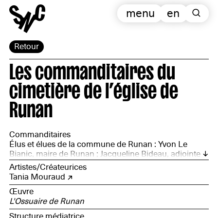
menu
en
Retour
Les commanditaires du
cimetière de l’église de
Runan
Commanditaires
Élus et élues de la commune de Runan : Yvon Le
Bianic, maire de Runan ; Jacqueline Bideau, adjointe
au maire ; Pierrette Boucher, adjointe au maire ; Pierre
Artistes/Créateurices
Le Touset, adjoint au maire ; ainsi que les employé·es
Tania Mouraud
communaux
Œuvre
L'Ossuaire de Runan
Structure médiatrice