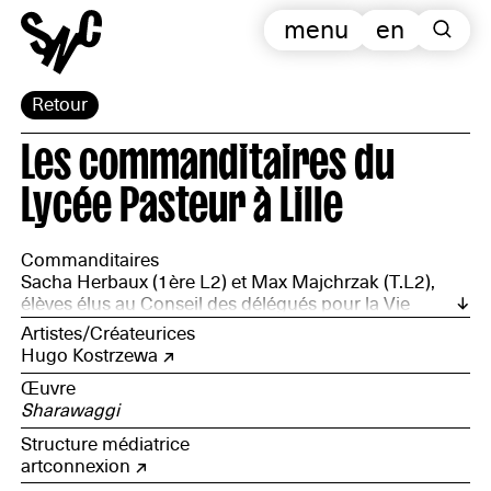
menu
en
Retour
Les commanditaires du
Lycée Pasteur à Lille
Commanditaires
Sacha Herbaux (1ère L2) et Max Majchrzak (T.L2),
élèves élus au Conseil des délégués pour la Vie
Lycéenne ; Mathilde Lanier, Estelle Cocquempot, Till
Artistes/Créateurices
Delphini, Nicolas Markovic, Gwendoline Cornille,
Hugo Kostrzewa
Anna Flamen, Lucille Lemaire, Cécile Vandeplas, Flore
Œuvre
Teneul, Camille Goddon, Sonia Lohez, Margaux Van
Sharawaggi
Caeneghem, Jeanne Jamin, Cléophée Sauvillers, Luz
Desliens, élèves de 1ère L2, option arts plastiques en
Structure médiatrice
2015-2016
artconnexion