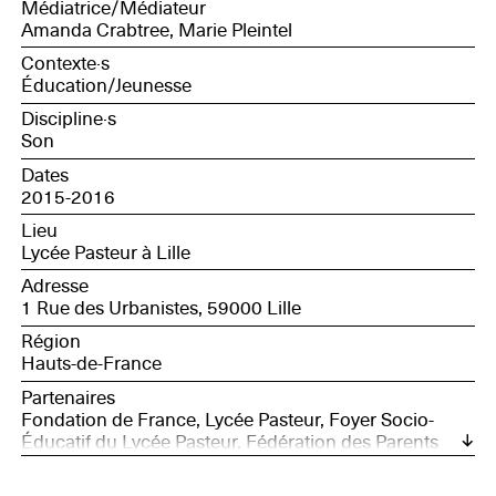
Médiatrice/Médiateur
Amanda Crabtree, Marie Pleintel
Contexte·s
Éducation/Jeunesse
Discipline·s
Son
Dates
2015-2016
Lieu
Lycée Pasteur à Lille
Adresse
1 Rue des Urbanistes, 59000 Lille
Région
Hauts-de-France
Partenaires
Fondation de France, Lycée Pasteur, Foyer Socio-
Éducatif du Lycée Pasteur, Fédération des Parents
d'Élèves de l'Enseignement Public, Fédération des
Conseils de Parents d'Élèves et Amicale des